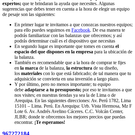
expertos;
que te brindaran la ayuda que necesites. Algunas
sugerencias que debes tener en cuenta a la hora de elegir un equipo
de pesaje son las siguientes:
En primer lugar te invitamos a que conozcas nuestros equipos;
para ello puedes seguirnos en
Facebook
. De esa manera te
podrás familiarizar con las balanzas que ofrecemos; y así
podrás determinar cuál es el dispositivo que necesitas
En segundo lugar es importante que tomes en cuenta
el
espacio del que dispones en la empresa
para la ubicación de
la balanza.
También es recomendable que a la hora de comprar te fijes
en
la marca
de la balanza,
la estructura
de su diseño,
los
materiales
con lo que está fabricado; de tal manera que tu
adquisición se convierta en una inversión a largo plazo.
Y por último, pero no menos importante; tu equipo
debe
adaptarse a tu presupuesto;
por eso te invitamos a que
nos visites; en nuestras tiendas ya sea la de Lima o de
Arequipa. En las siguientes direcciones: Av. Perú 1782, Lima
15101 – Lima. Perú. En Arequipa: Urb. Vista Hermosa, Mz F
Lote 6. Av. Andrés Avelino Cáceres. C.C. Volcán Center,
JLBR; donde te ofrecemos los mejores precios que puedas
encontrar.
¡Te esperamos!
967272184