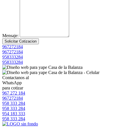
Mensaje:
Solicitar Cotizacion
967272184
967272184
958333284
958333284
Contactanos
al
W
h
a
t
s
A
p
p
para
cotizar
967 272 184
967272184
958 333 284
958 333 284
954 183 333
958 333 284